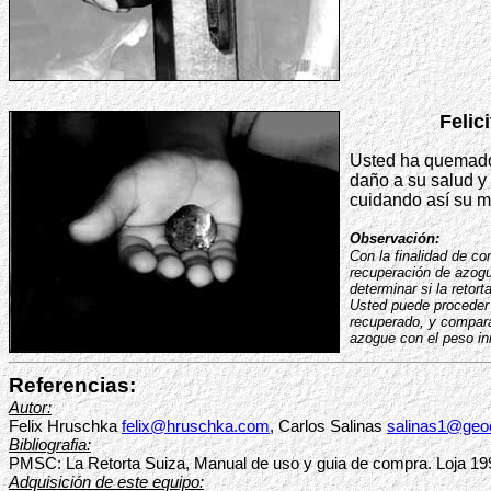
Felic
Usted ha quemado 
daño a su salud y 
cuidando así su m
Observación:
Con la finalidad de co
recuperación de azogu
determinar si la retor
Usted puede proceder 
recuperado, y compara
azogue con el peso in
Referencias:
Autor:
Felix Hruschka
felix@hruschka.com
, Carlos Salinas
salinas1@geoc
Bibliografia:
PMSC: La Retorta Suiza, Manual de uso y guia de compra. Loja 19
Adquisición de este equipo: