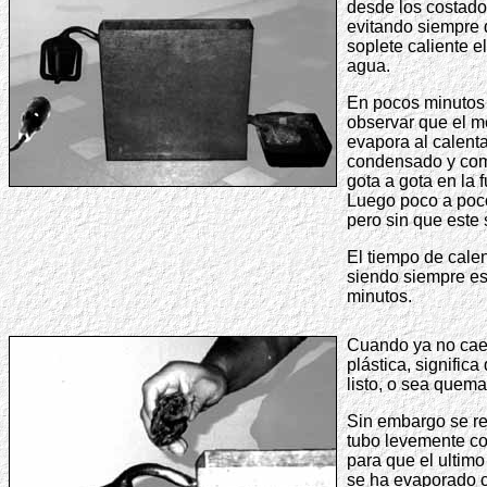
desde los costados
evitando siempre 
soplete caliente el
agua.
En pocos minutos
observar que el m
evapora al calentar
condensado y com
gota a gota en la 
Luego poco a poco
pero sin que este
El tiempo de cale
siendo siempre es
minutos.
Cuando ya no cae 
plástica, significa
listo, o sea quem
Sin embargo se r
tubo levemente co
para que el ultim
se ha evaporado c