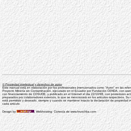
© Propiedad intelectual y derechos de autor
Este manual está en elaboración por los profesionales (mencionados como "Autor" en las refere
Proyecto Minería sin Contaminación, ejecutado en el Ecuador por Fundación CENDA, con ases
con financiamiento de COSUDE, y publicado en el Internet el dia 22/10/98, con posteriores act
preparados por colaboradores externos, lo que se mencionará en los articulos respectivos. Su u
está permitido y deseado, siempre y cuando se mantiene intacto la declaración de propiedad i
cada articulo.
Design by
, Webhosting: Cortesía de www.hruschka.com